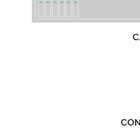
C
CON