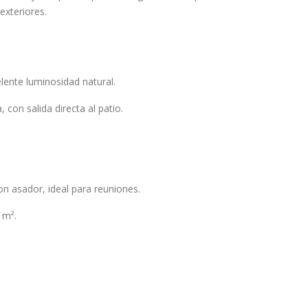
 exteriores.
s
ente luminosidad natural.
 con salida directa al patio.
on asador, ideal para reuniones.
 m².